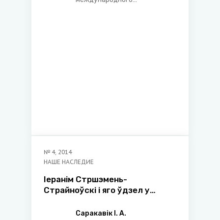
экономического права
Белорусского
государственного
экономического
университета
№
4
,
2014
НАШЕ НАСЛЕДИЕ
Іеранiм Стршэмень-
Страйноўскi i яго ўдзел у
развiццi тэорыi натуральнага
права
Саракавік І. А.