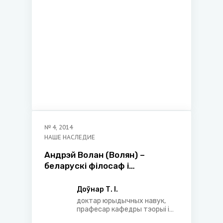
№
4
,
2014
НАШЕ НАСЛЕДИЕ
Андрэй Волан (Волян) –
беларускi фiлосаф i
правазнаўца ХVI стагоддзя
Доўнар Т. І.
доктар юрыдычных навук,
прафесар кафедры тэорыі і
гісторыі дзяржавы і права