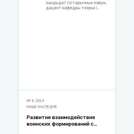
кандыдат гістарычных навук,
дацэнт кафедры тэорыі і
гісторыі дзяржавы і права
Акадэміі кіравання пры
Прэзідэнце Рэспублікі
Беларусь
№
4
,
2014
НАШЕ НАСЛЕДИЕ
Развитие взаимодействия
воинских формирований с
духовенством на белорусских