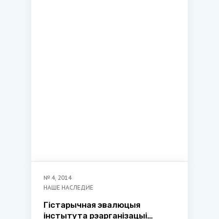
землях в XVI–XVIII веках
№
4
,
2014
НАШЕ НАСЛЕДИЕ
Гiстарычная эвалюцыя
iнстытута рэарганiзацыi