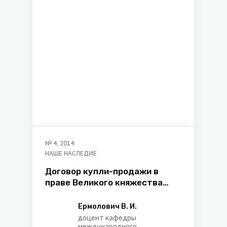
юрыдычнага факультэта
Беларускага дзяржаўнага
ўніверсітэта
№
4
,
2014
НАШЕ НАСЛЕДИЕ
Договор купли-продажи в
праве Великого княжества
Литовского, Русского,
Жемойтского и стран
Ермолович В. И.
средневековой Европы
доцент кафедры
международного