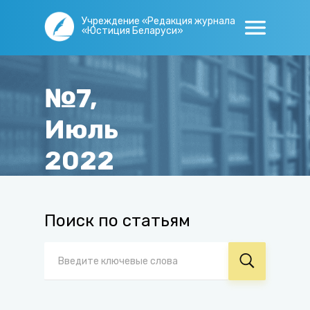
Учреждение «Редакция журнала
«Юстиция Беларуси»
№7,
Июль
2022
Главная
/
Журнал
/
Архив
/
№7, Июль 2022
Поиск по статьям