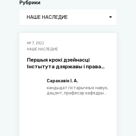
Рубрики
НАШЕ НАСЛЕДИЕ
№
7
,
2022
НАШЕ НАСЛЕДИЕ
Першыя крокі дзейнасці
Інстытута дзяржавы і права
НАН Беларусі і яго ўклад у
развіццё юрыдычнай навукі
Саракавік І. А.
кандыдат гістарычных навук,
дацэнт, прафесар кафедры
сацыяльна-гуманітарных
дысцыплін Акадэміі кіравання
пры Прэзідэнце Рэспублікі
Беларусь