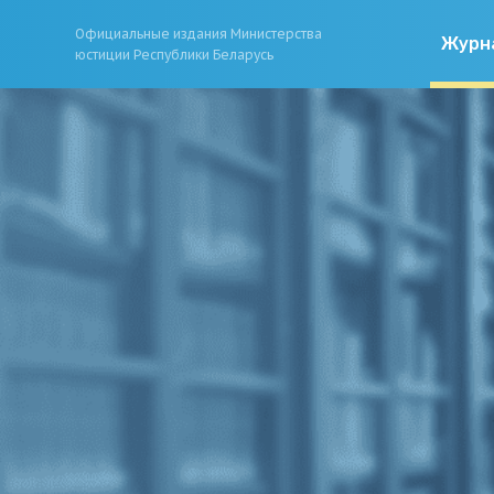
Официальные издания Министерства
Журн
юстиции Республики Беларусь