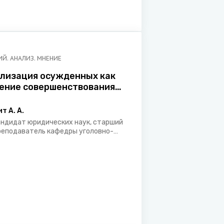
Й. АНАЛИЗ. МНЕНИЕ
лизация осужденных как
ение совершенствования
ции уголовной
венности
т А. А.
андидат юридических наук, старший
реподаватель кафедры уголовно-
сполнительного права уголовно-
сполнительного факультета
кадемии Министерства внутренних
ел Республики Беларусь