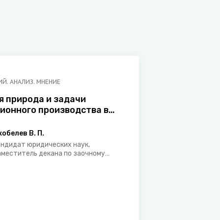
Й. АНАЛИЗ. МНЕНИЕ
я природа и задачи
ионного производства в
ском процессе
кобелев В. П.
андидат юридических наук,
аместитель декана по заочному
бучению юридического факультета
елорусского государственного
ниверситета, арбитр
еждународного арбитражного суда
ри БелТПП