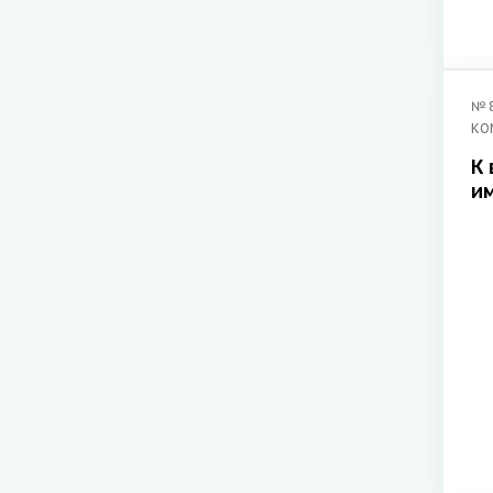
№
КО
К
и
п
с
г