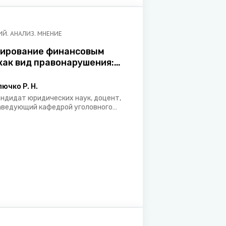
Й. АНАЛИЗ. МНЕНИЕ
ирование финансовым
как вид правонарушения:
ы установления
ательных запретов и
лючко Р. Н.
именения
андидат юридических наук, доцент,
аведующий кафедрой уголовного
рава, уголовного процесса и
риминалистики Гродненского
осударственного университета им.
.Купалы