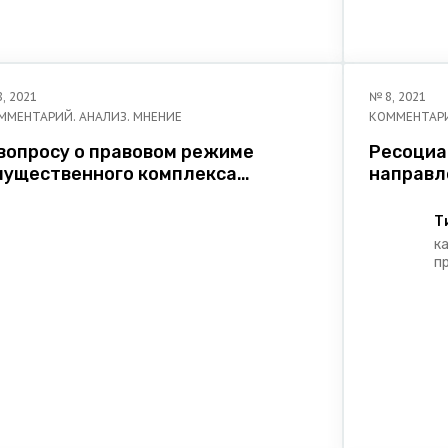
8
,
2021
№
8
,
2021
ММЕНТАРИЙ. АНАЛИЗ. МНЕНИЕ
КОММЕНТАРИ
 вопросу о правовом режиме
Ресоциа
мущественного комплекса
направл
рофессионального союза в
реализа
овременных условиях развития
ответст
Ти
ражданских правоотношений
к
п
и
и
А
д