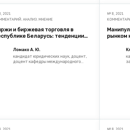
8
,
2021
№
8
,
2021
ММЕНТАРИЙ. АНАЛИЗ. МНЕНИЕ
КОММЕНТАРИ
иржи и биржевая торговля в
Манипул
еспублике Беларусь: тенденции
рынком 
равового регулирования
проблем
законод
Ломако А. Ю.
К
правопр
кандидат юридических наук, доцент,
к
доцент кафедры международного
з
экономического права Белорусского
п
государственного экономического
к
университета
г
Я
8
,
2021
№
8
,
2021