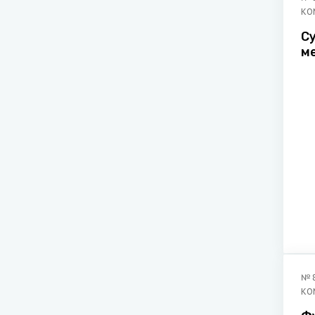
КО
С
м
и
п
х
№
КО