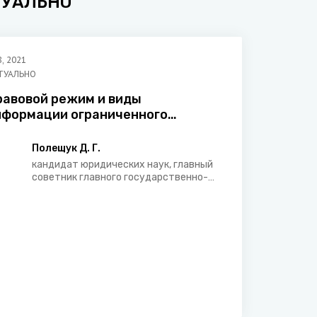
ТУАЛЬНО
8
,
2021
ТУАЛЬНО
равовой режим и виды
нформации ограниченного
аспространения в
аконодательстве
Полещук Д. Г.
кандидат юридических наук, главный
советник главного государственно-
правового управления Администрации
Президента Республики Беларусь