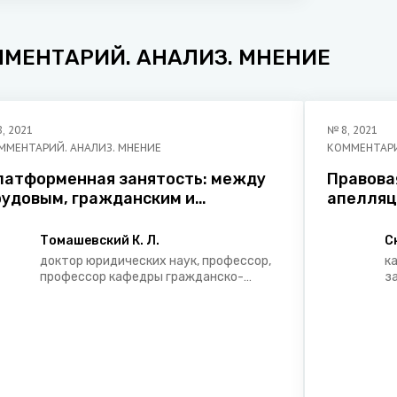
ММЕНТАРИЙ. АНАЛИЗ. МНЕНИЕ
8
,
2021
№
8
,
2021
ММЕНТАРИЙ. АНАЛИЗ. МНЕНИЕ
КОММЕНТАРИ
латформенная занятость: между
Правова
рудовым, гражданским и
апелляц
алоговым правом
граждан
Томашевский К. Л.
С
доктор юридических наук, профессор,
к
профессор кафедры гражданско-
з
правовых дисциплин Международного
о
университета «МИТСО», профессор
Б
кафедры гражданского процесса и
у
трудового права юридического
М
факультета Белорусского
п
государственного университета