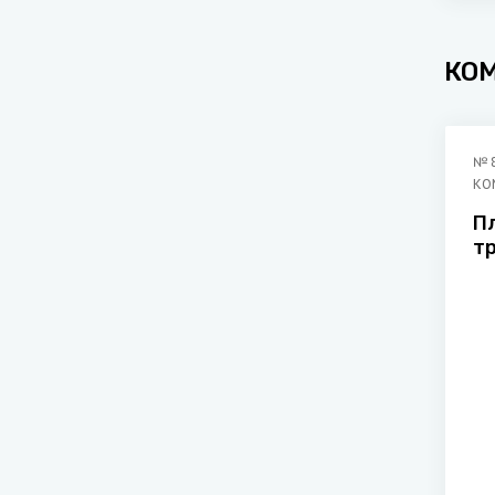
КО
№
КО
П
т
н