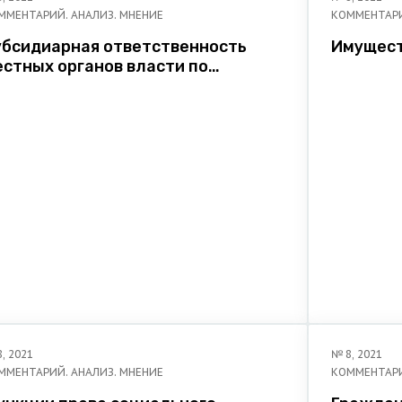
ММЕНТАРИЙ. АНАЛИЗ. МНЕНИЕ
КОММЕНТАРИ
убсидиарная ответственность
Имущест
естных органов власти по
мущественным обязательствам
редприятий коммунального
озяйства
8
,
2021
№
8
,
2021
ММЕНТАРИЙ. АНАЛИЗ. МНЕНИЕ
КОММЕНТАРИ