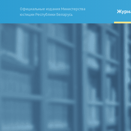
Официальные издания Министерства
Журн
юстиции Республики Беларусь