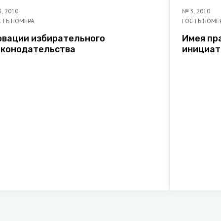
3
,
2010
№
3
,
2010
СТЬ НОМЕРА
ГОСТЬ НОМЕ
овации избирательного
Имея пр
аконодательства
инициа