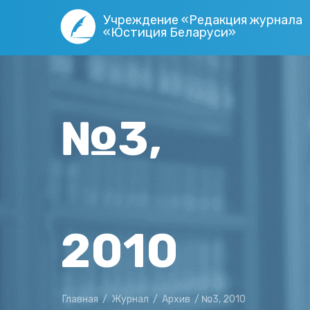
Учреждение «Редакция журнала
«Юстиция Беларуси»
№3,
2010
Главная
/
Журнал
/
Архив
/
№3, 2010