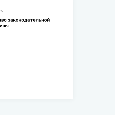
РА
аво законодательной
тивы