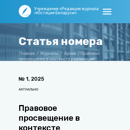
Учреждение «Редакция журнала
«Юстиция Беларуси»
Статья номера
Главная
/
Журналы
/
Архив
/
Правовое
просвещение в контексте реализации
правовой политики государства
№
1
,
2025
АКТУАЛЬНО
Правовое
просвещение в
контексте