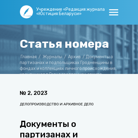
Учреждение «Редакция журнала
«Юстиция Беларуси»
Статья номера
Главная
/
Журналы
/
Архив
/
Документы о
партизанах и подпольщиках Гродненщины в
фондах и коллекциях личного происхождения,
хранящихся в Государственном архиве
Гродненской области
№
2
,
2023
ДЕЛОПРОИЗВОДСТВО И АРХИВНОЕ ДЕЛО
Документы о
партизанах и