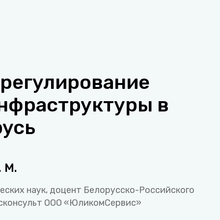
 регулирование
нфраструктуры в
русь
 М.
еских наук, доцент Белорусско-Российского
исконсульт ООО «ЮликомСервис»