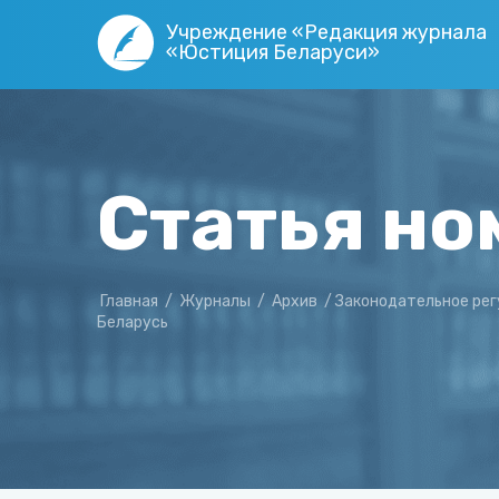
Учреждение «Редакция журнала
«Юстиция Беларуси»
Статья но
Главная
/
Журналы
/
Архив
/
Законодательное рег
Беларусь