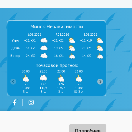
Минск-Независимости
6.08.2026
7.08.2026
8.08.2026
Утро
+21..+31
+21..+22
+13..+19
День
+31..+33
+19..+22
+20..+21
Вечер
+24..+30
+16..+21
+14..+20
Почасовой прогноз:
20:00
21:00
22:00
23:00
0:00
1:00
+29
+27
+26
+25
+24
+24
1 м/с
1 м/с
1 м/с
1 м/с
1 м/с
1 м/с
З ←
З ←
З ←
Ю-З ↙
З ←
З ←
ов
Подробнее