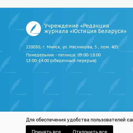
Учреждение «Редакция
журнала «Юстиция Беларуси»
220030, г. Минск, ул. Мясникова, 5 , пом. 405
Понедельник - пятница
: 09:00-18:00
13:00-14:00 (обеденный перерыв)
Для обеспечения удобства пользователей са
©
2026
Учреждение «Редакция журнала «Юстиция 
Принять все
Отклонить все