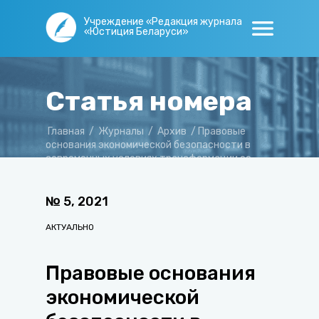
Учреждение «Редакция журнала
«Юстиция Беларуси»
Статья номера
Главная
/
Журналы
/
Архив
/
Правовые
основания экономической безопасности в
современных условиях трансформации ее
компонентов
№
5
,
2021
АКТУАЛЬНО
Правовые основания
экономической