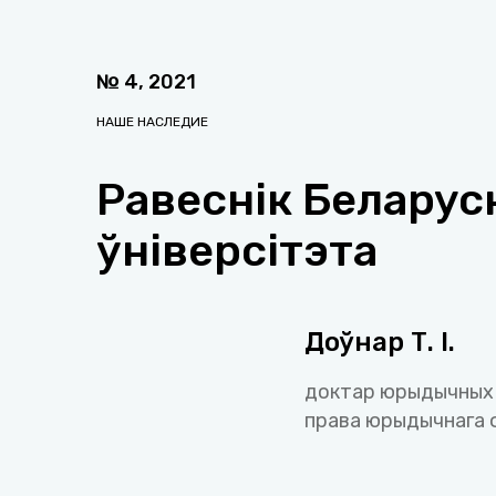
№
4
,
2021
НАШЕ НАСЛЕДИЕ
Равеснік Беларус
ўніверсітэта
Доўнар Т. І.
доктар юрыдычных н
права юрыдычнага 