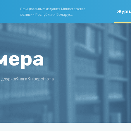
Официальные издания Министерства
Журн
юстиции Республики Беларусь
мера
а дзяржаўнага ўніверсітэта