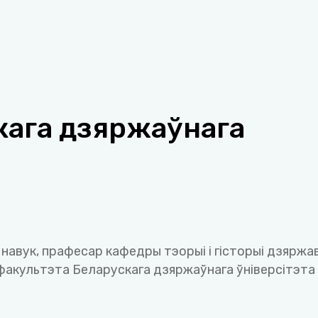
кага дзяржаўнага
авук, прафесар кафедры тэорыі і гісторыі дзяржав
факультэта Беларускага дзяржаўнага ўніверсітэта