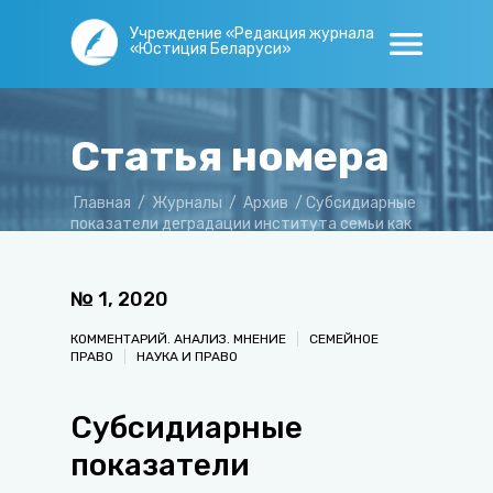
Учреждение «Редакция журнала
«Юстиция Беларуси»
Статья номера
Главная
/
Журналы
/
Архив
/
Субсидиарные
показатели деградации института семьи как
демографической угрозы
№
1
,
2020
КОММЕНТАРИЙ. АНАЛИЗ. МНЕНИЕ
СЕМЕЙНОЕ
ПРАВО
НАУКА И ПРАВО
Субсидиарные
показатели