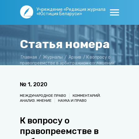
Учреждение «Редакция журнала
«Юстиция Беларуси»
Статья номера
Главная
/
Журналы
/
Архив
/
К вопросу о
правопреемстве в арбитражном соглашении
№
1
,
2020
МЕЖДУНАРОДНОЕ ПРАВО
КОММЕНТАРИЙ.
АНАЛИЗ. МНЕНИЕ
НАУКА И ПРАВО
К вопросу о
правопреемстве в