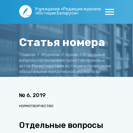
Учреждение «Редакция журнала
«Юстиция Беларуси»
Статья номера
Главная
/
Журналы
/
Архив
/
Отдельные
вопросы согласования проектов правовых
актов Министерством юстиции и проведения
обязательной юридической экспертизы
проектов постановлений Совета Министров
Республики Беларусь
№
6
,
2019
НОРМОТВОРЧЕСТВО
Отдельные вопросы