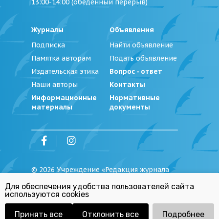
13:00-14:00 (обеденный перерыв)
Журналы
Объявления
Подписка
Найти объявление
Памятка авторам
Подать объявление
Издательская этика
Вопрос - ответ
Наши авторы
Контакты
Информационные
Нормативные
материалы
документы
©
2026
Учреждение «Редакция журнала
«Юстиция Беларуси»
Для обеспечения удобства пользователей сайта
Политика обработки персональных
используются cookies
данных
Республиканский список экстремистских
материалов
Принять все
Отклонить все
Подробнее