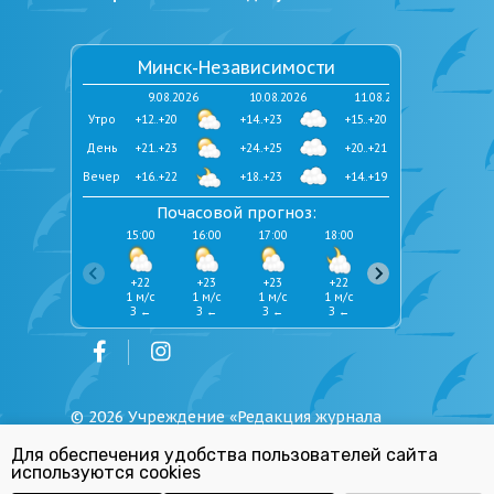
Минск-Независимости
9.08.2026
10.08.2026
11.08.2026
Утро
+12..+20
+14..+23
+15..+20
День
+21..+23
+24..+25
+20..+21
Вечер
+16..+22
+18..+23
+14..+19
Почасовой прогноз:
15:00
16:00
17:00
18:00
19:00
20:00
+22
+23
+23
+22
+22
+21
1 м/с
1 м/с
1 м/с
1 м/с
1 м/с
1 м/с
З ←
З ←
З ←
З ←
З ←
З ←
©
2026
Учреждение «Редакция журнала
«Юстиция Беларуси»
Для обеспечения удобства пользователей сайта
Политика обработки персональных
используются cookies
данных
Республиканский список экстремистских