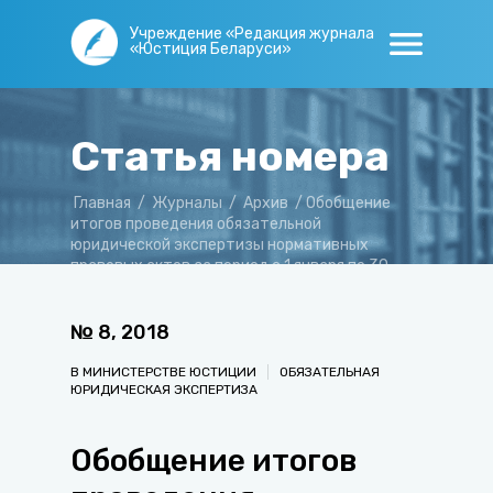
Учреждение «Редакция журнала
«Юстиция Беларуси»
Статья номера
Главная
/
Журналы
/
Архив
/
Обобщение
итогов проведения обязательной
юридической экспертизы нормативных
правовых актов за период с 1 января по 30
июня 2018 года
№
8
,
2018
В МИНИСТЕРСТВЕ ЮСТИЦИИ
ОБЯЗАТЕЛЬНАЯ
ЮРИДИЧЕСКАЯ ЭКСПЕРТИЗА
Обобщение итогов