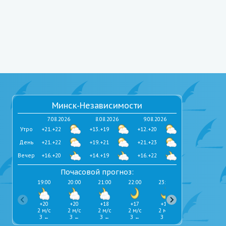
Минск-Независимости
7.08.2026
8.08.2026
9.08.2026
Утро
+21..+22
+13..+19
+12..+20
День
+21..+22
+19..+21
+21..+23
Вечер
+16..+20
+14..+19
+16..+22
Почасовой прогноз:
19:00
20:00
21:00
22:00
23:00
0:00
+20
+20
+18
+17
+17
+16
2 м/с
2 м/с
2 м/с
2 м/с
2 м/с
2 м/с
З ←
З ←
З ←
З ←
З ←
С-З ↖