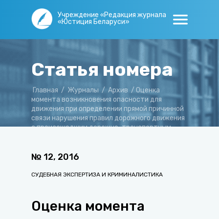
Учреждение «Редакция журнала
«Юстиция Беларуси»
Статья номера
Главная
/
Журналы
/
Архив
/
Оценка
момента возникновения опасности для
движения при определении прямой причинной
связи нарушения правил дорожного движения
с произошедшим дорожно-транспортным
происшествием
№
12
,
2016
СУДЕБНАЯ ЭКСПЕРТИЗА И КРИМИНАЛИСТИКА
Оценка момента