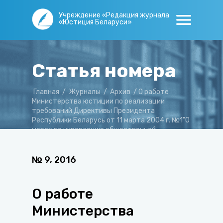
Учреждение «Редакция журнала
«Юстиция Беларуси»
Статья номера
Главная
/
Журналы
/
Архив
/
О работе
Министерства юстиции по реализации
требований Директивы Президента
Республики Беларусь от 11 марта 2004 г. №1"О
мерах по укреплению общественной
безопасности и дисциплины"
№
9
,
2016
О работе
Министерства