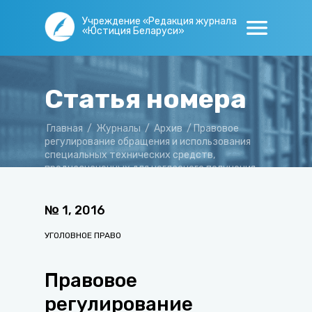
Учреждение «Редакция журнала
«Юстиция Беларуси»
Статья номера
Главная
/
Журналы
/
Архив
/
Правовое
регулирование обращения и использования
специальных технических средств,
предназначенных для негласного получения
информации
№
1
,
2016
УГОЛОВНОЕ ПРАВО
Правовое
регулирование