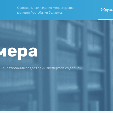
Официальные издания Министерства
Журн
юстиции Республики Беларусь
мера
шенствования подготовки экспертов судебной