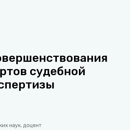
овершенствования
ертов судебной
спертизы
их наук, доцент