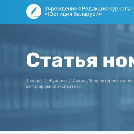
Учреждение «Редакция журнала
«Юстиция Беларуси»
Статья но
Главная
/
Журналы
/
Архив
/
Корректировка совер
автодорожной экспертизы