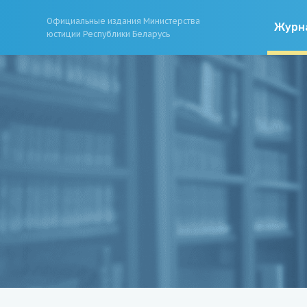
Официальные издания Министерства
Журн
юстиции Республики Беларусь