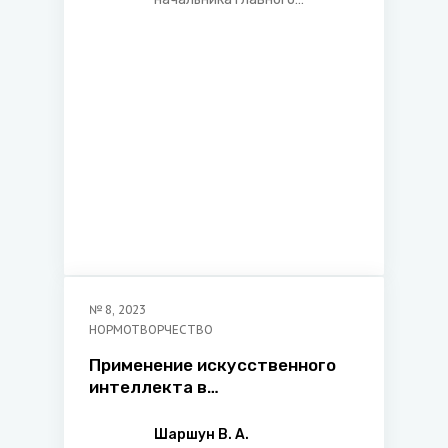
управления юстиции
Могилевского облисполкома
№
8
,
2023
НОРМОТВОРЧЕСТВО
Применение искусственного
интеллекта в
нормотворческой
деятельности: современное
Шаршун В. А.