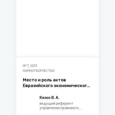
правоохранительной
деятельности Министерства
юстиции Республики
Беларусь
№
7
,
2023
НОРМОТВОРЧЕСТВО
Место и роль актов
Евразийского экономического
союза в системе
законодательства Республики
Казко В. А.
Беларусь
ведущий референт
управления правового
регулирования бюджетно-