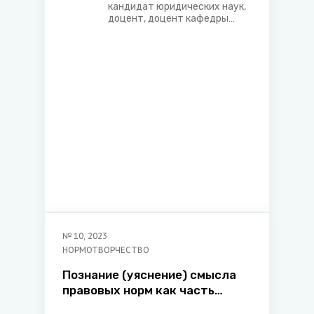
состояние и перспективы
кандидат юридических наук,
доцент, доцент кафедры
конституционного права
юридического факультета
Белорусского
государственного
университета
№
10
,
2023
НОРМОТВОРЧЕСТВО
Познание (уяснение) смысла
правовых норм как часть
толкования нормативных