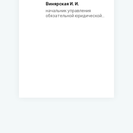
правовых актов
Винярская И. И.
начальник управления
обязательной юридической
экспертизы и методологии ее
проведения главного
управления обязательной
юридической экспертизы
нормативных правовых актов
Министерства юстиции
Республики Беларусь