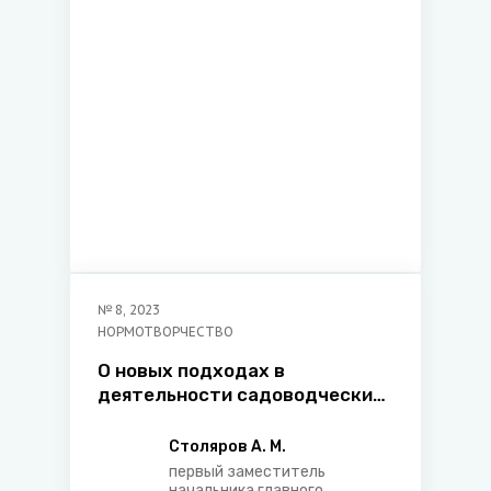
финансовых отношений и
налогообложения главного
управления нормотворческой
деятельности в сфере
экономики и экологии
Министерства юстиции
Республики Беларусь
№
8
,
2023
НОРМОТВОРЧЕСТВО
О новых подходах в
деятельности садоводческих
товариществ
Столяров А. М.
первый заместитель
начальника главного