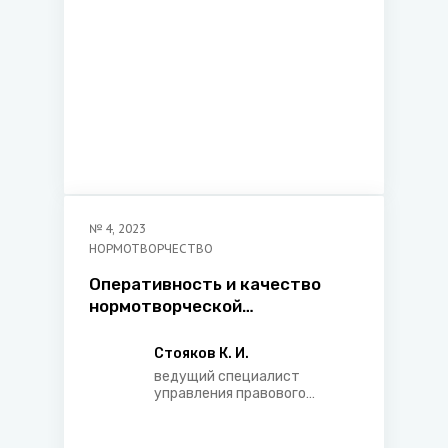
№
4
,
2023
НОРМОТВОРЧЕСТВО
Оперативность и качество
нормотворческой
деятельности в контексте
обеспечения национальной
Стояков К. И.
безопасности
ведущий специалист
управления правового
регулирования
конституционного
строительства и