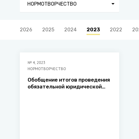
НОРМОТВОРЧЕСТВО
2026
2025
2024
2023
2022
20
№
4
,
2023
НОРМОТВОРЧЕСТВО
Обобщение итогов проведения
обязательной юридической
экспертизы нормативных
правовых актов за период с 1
июля по 31 декабря 2022 г.