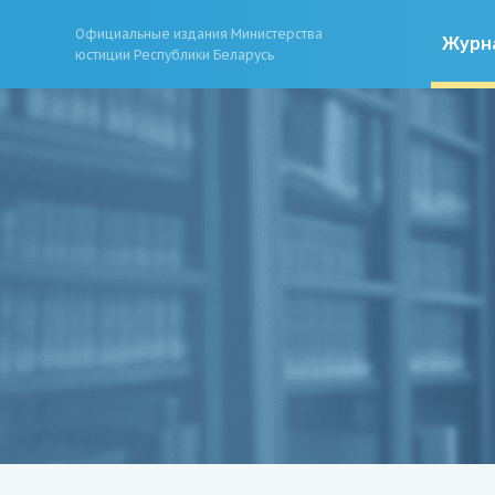
Официальные издания Министерства
Журн
юстиции Республики Беларусь