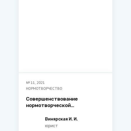
№
11
,
2021
НОРМОТВОРЧЕСТВО
Совершенствование
нормотворческой
деятельности государства: от
информатизации к
Винярская И. И.
цифровизации
юрист