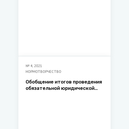
регулирования
нормотворческой
деятельности в сфере
экономики и экологии
Министерства юстиции
Республики Беларусь
№
4
,
2021
НОРМОТВОРЧЕСТВО
Обобщение итогов проведения
обязательной юридической
экспертизы нормативных
правовых актов за период с 1
июля по 31 декабря 2020 г.