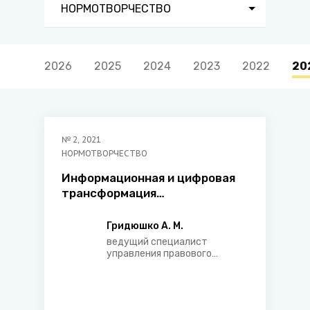
НОРМОТВОРЧЕСТВО
2026
2025
2024
2023
2022
20
№
2
,
2021
НОРМОТВОРЧЕСТВО
Информационная и цифровая
трансформация
нормотворчества в
Республике Беларусь и
Гридюшко А. М.
Российской Федерации:
ведущий специалист
исторический аспект
управления правового
регулирования бюджетно-
финансовых отношений и
налогообложения главного
управления правового