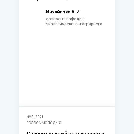
хозяйственной деятельности,
оказывающей воздействие на
Михайлова А. И.
окружающую среду
аспирант кафедры
экологического и аграрного
права юридического
факультета Белорусского
государственного
университета
№
8
,
2021
ГОЛОСА МОЛОДЫХ
Сравнительный анализ норм в