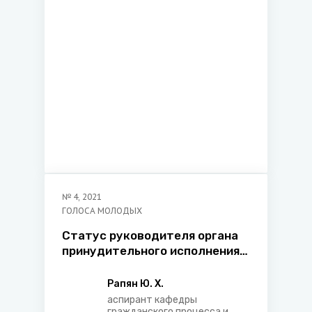
Белорусского
государственного
экономического
университета, ведущий
юрисконсульт Частного
производственного
унитарного предприятия
«БЕЛТЕХ ОПТРОНИКС»
№
4
,
2021
ГОЛОСА МОЛОДЫХ
Статус руководителя органа
принудительного исполнения
по делам по жалобам на
постановления, действия
Рапян Ю. Х.
(бездействие) судебного
аспирант кафедры
гражданского процесса и