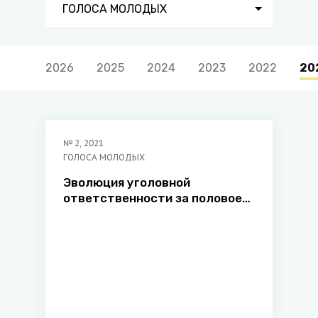
ГОЛОСА МОЛОДЫХ
2026
2025
2024
2023
2022
20
№
2
,
2021
ГОЛОСА МОЛОДЫХ
Эволюция уголовной
ответственности за половое
сношение с
несовершеннолетним по
уголовному законодательству
Республики Беларусь и
Российской Федерации