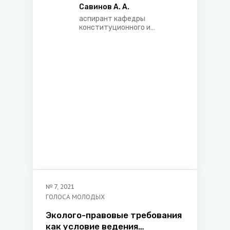
Савинов А. А.
аспирант кафедры
конституционного и
административного права
Академии управления при
Президенте Республики
Беларусь
№
7
,
2021
ГОЛОСА МОЛОДЫХ
Эколого-правовые требования
как условие ведения