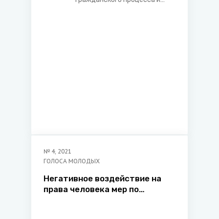
исполнителя
трудового права
юридического факультета
Белорусского
государственного
университета
№
4
,
2021
ГОЛОСА МОЛОДЫХ
Негативное воздействие на
права человека мер по
реагированию на глобальное
изменение климата