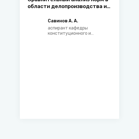
области делопроизводства и
архивного дела по Статутам
Великого княжества
Савинов А. А.
Литовского 1529 и 1566 гг.
аспирант кафедры
конституционного и
административного права
Академии управления при
Президенте Республики
Беларусь