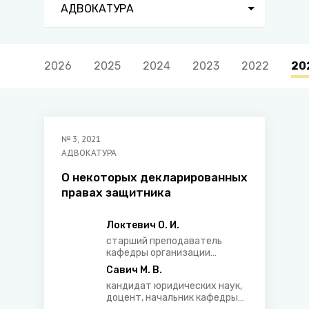
АДВОКАТУРА
2026
2025
2024
2023
2022
20
№
3
,
2021
АДВОКАТУРА
О некоторых декларированных
правах защитника
Локтевич О. И.
старший преподаватель
кафедры организации
предварительного
Савич М. В.
расследования Института
кандидат юридических наук,
повышения квалификации и
доцент, начальник кафедры
переподготовки кадров