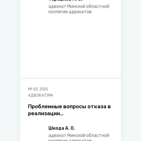
адвокат Минской областной
коллегии адвокатов
№
10
,
2021
АДВОКАТУРА
Проблемные вопросы отказа в
реализации
преимущественного права
покупки доли в жилом
Шкода А. О.
помещении, принадлежащего
адвокат Минской областной
коллегии адвокатов