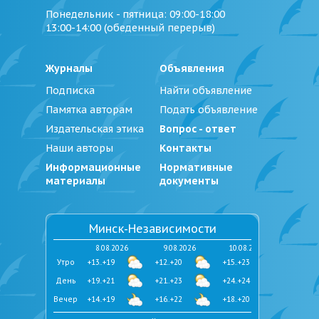
Понедельник - пятница
: 09:00-18:00
13:00-14:00 (обеденный перерыв)
Журналы
Объявления
Подписка
Найти объявление
Памятка авторам
Подать объявление
Издательская этика
Вопрос - ответ
Наши авторы
Контакты
Информационные
Нормативные
материалы
документы
Минск-Независимости
8.08.2026
9.08.2026
10.08.2026
Утро
+13..+19
+12..+20
+15..+23
День
+19..+21
+21..+23
+24..+24
Вечер
+14..+19
+16..+22
+18..+20