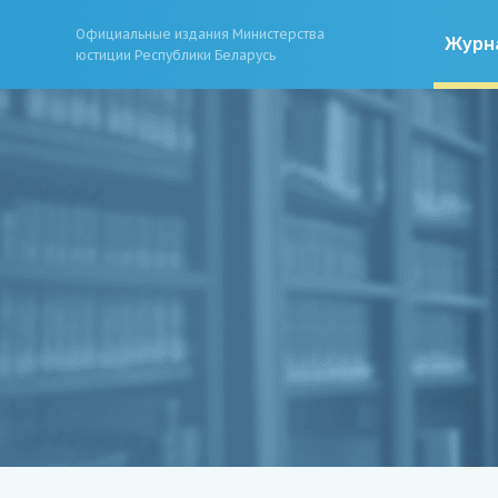
Официальные издания Министерства
Журн
юстиции Республики Беларусь