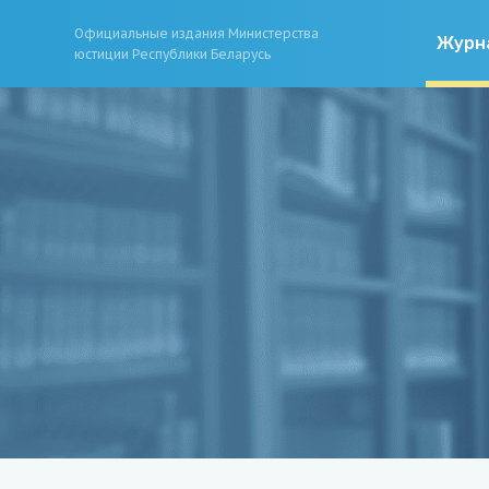
Официальные издания Министерства
Журн
юстиции Республики Беларусь