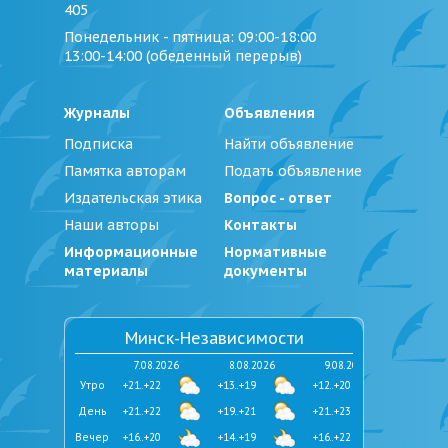
405
Понедельник - пятница
: 09:00-18:00
13:00-14:00 (обеденный перерыв)
Журналы
Объявления
Подписка
Найти объявление
Памятка авторам
Подать объявление
Издательская этика
Вопрос - ответ
Наши авторы
Контакты
Информационные
Нормативные
материалы
документы
Минск-Независимости
7.08.2026
8.08.2026
9.08.2026
Утро
+21..+22
+13..+19
+12..+20
День
+21..+22
+19..+21
+21..+23
Вечер
+16..+20
+14..+19
+16..+22