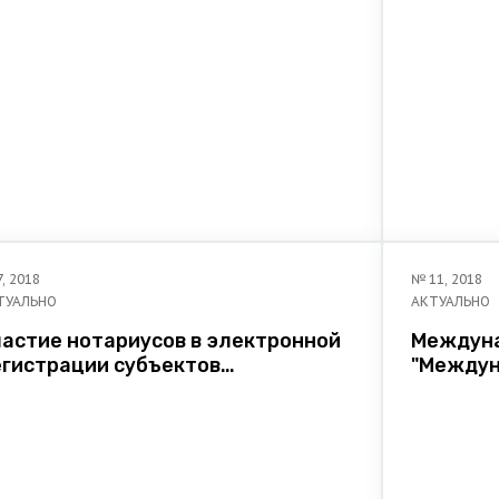
7
,
2018
№
11
,
2018
ТУАЛЬНО
АКТУАЛЬНО
частие нотариусов в электронной
Междуна
егистрации субъектов
"Междун
озяйствования
укрепле
процесс