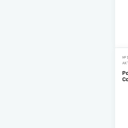
№
АК
Р
С
р
Д
ю
И