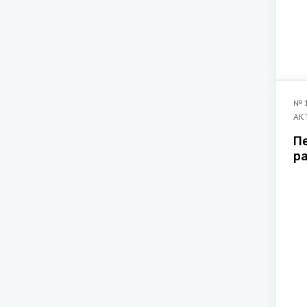
№
АК
П
р
п
з
Р
И