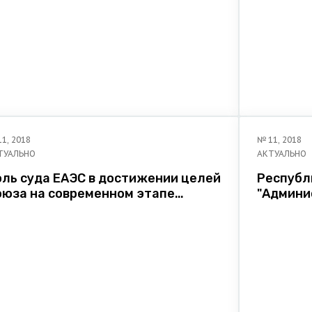
11
,
2018
№
11
,
2018
ТУАЛЬНО
АКТУАЛЬНО
оль суда ЕАЭС в достижении целей
Республ
оюза на современном этапе
"Админи
азвития евразийской интеграции.
принципу
оклад заместителя Министра
соверше
стиции Республики Беларусь
граждан
.Г.Тушинского