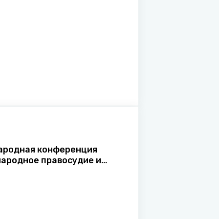
родная конференция
ародное правосудие и
ние интеграционных
ов"