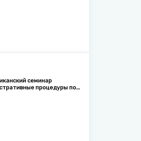
иканский семинар
стративные процедуры по
 "одно окно": системное
нствование работы с
ами и бизнесом"