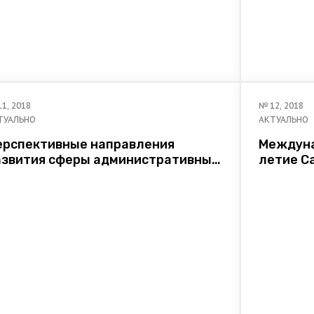
11
,
2018
№
12
,
2018
ТУАЛЬНО
АКТУАЛЬНО
ерспективные направления
Междуна
азвития сферы административных
летие С
роцедур. Тезисы доклада
деклара
аместителя Министра юстиции
во врем
еспублики Беларусь
разрывн
.Г.Тушинского
контекс