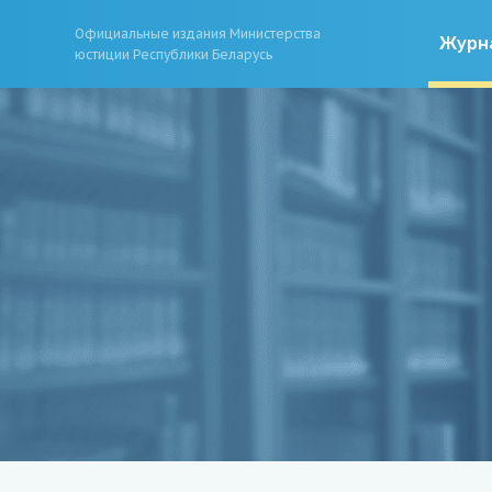
Официальные издания Министерства
Журн
юстиции Республики Беларусь