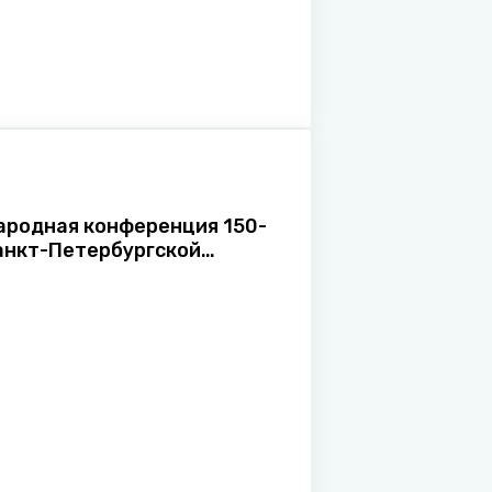
родная конференция 150-
анкт-Петербургской
ции о запрете применения
я войны некоторых
ых снарядов: новые
ты, прежняя значимость»