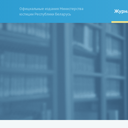
Официальные издания Министерства
Журн
юстиции Республики Беларусь