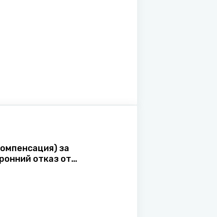
компенсация) за
ронний отказ от
ния договора