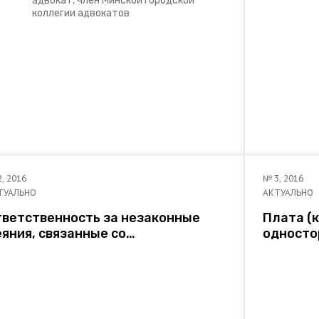
адвокат, член Минской городской
коллегии адвокатов
2
,
2016
№
3
,
2016
ТУАЛЬНО
АКТУАЛЬНО
тветственность за незаконные
Плата (
яния, связанные со
односто
пециальными техническими
исполне
редствами, предназначенными
ля негласного получения
нформации