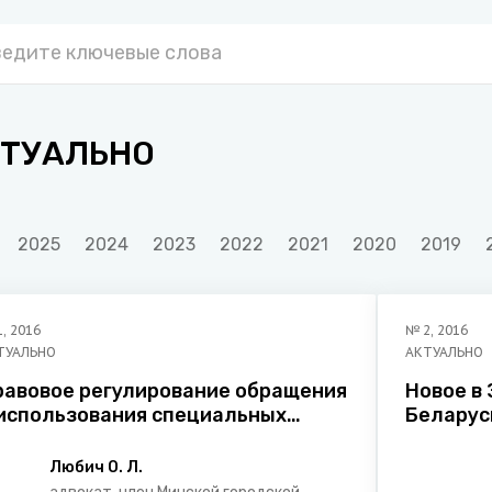
ТУАЛЬНО
2025
2024
2023
2022
2021
2020
2019
1
,
2016
№
2
,
2016
ТУАЛЬНО
АКТУАЛЬНО
равовое регулирование обращения
Новое в
 использования специальных
Беларус
ехнических средств,
самоупр
редназначенных для негласного
Беларус
Любич О. Л.
олучения информации