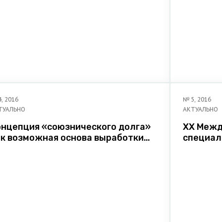
4
,
2016
№
5
,
2016
ТУАЛЬНО
АКТУАЛЬНО
онцепция «союзнического долга»
XX Межд
ак возможная основа выработки
cпециал
ащитного механизма от внешних
ў Белару
роз в ЕАЭС