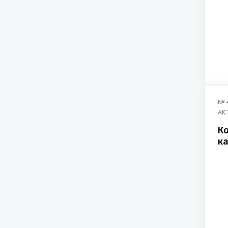
№
АК
К
к
з
уг