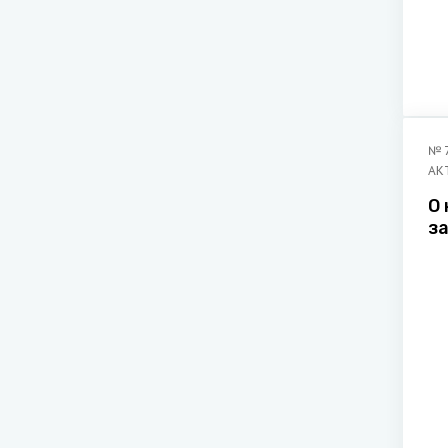
№
АК
О
з
о
н
с