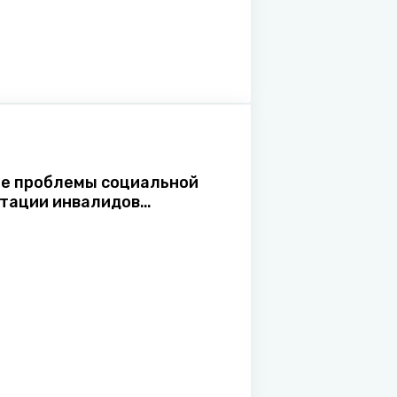
е проблемы социальной
тации инвалидов
ики Беларусь (на примере
ов по зрению)