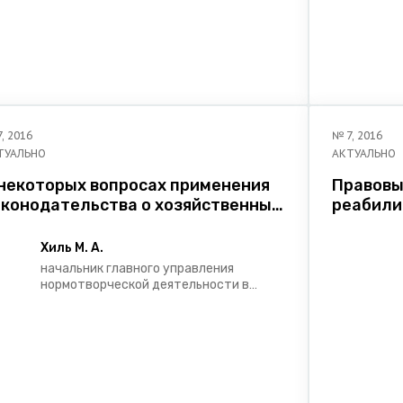
7
,
2016
№
7
,
2016
ТУАЛЬНО
АКТУАЛЬНО
 некоторых вопросах применения
Правовы
аконодательства о хозяйственных
реабили
бществах и дальнейших
Республ
аправлениях его
инвалид
Хиль М. А.
овершенствования
начальник главного управления
нормотворческой деятельности в
сфере экономики и экологии
Министерства юстиции Республики
Беларусь