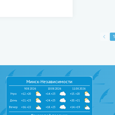
1
Минск-Независимости
9.08.2026
10.08.2026
11.08.2026
Утро
+12..+20
+14..+23
+15..+20
День
+21..+23
+24..+25
+20..+21
Вечер
+16..+22
+18..+23
+14..+19