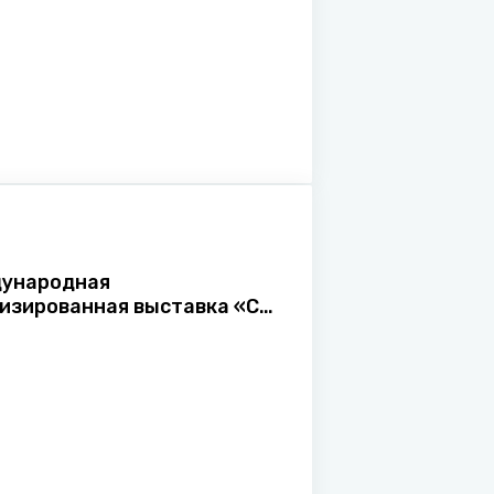
ународная
изированная выставка «СМІ
сі»