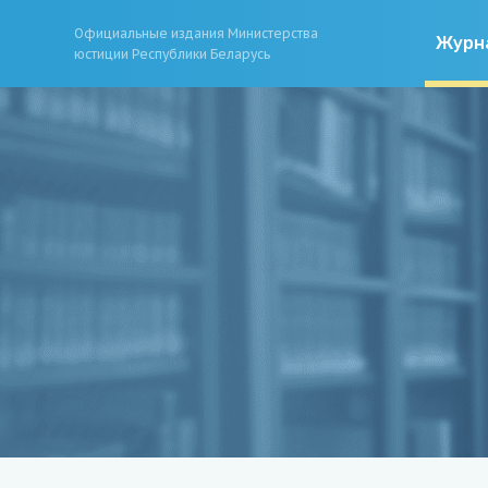
Официальные издания Министерства
Журн
юстиции Республики Беларусь