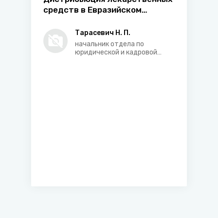
средств в Евразийском
экономическом союзе
Тарасевич Н. П.
начальник отдела по
юридической и кадровой
работе Республиканского
унитарного предприятия
«Центр экспертиз и
испытаний в
здравоохранении»