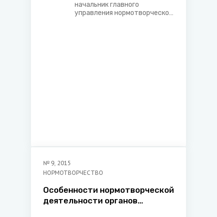
начальник главного
управления нормотворческой
деятельности в сфере
экономики и экологии
Министерства юстиции
Республики Беларусь
№
9
,
2015
НОРМОТВОРЧЕСТВО
Особенности нормотворческой
деятельности органов
местного управления и