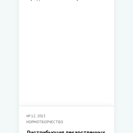
нормативных правовых актов
в нормотворческом процессе
Республики Беларусь
№
12
,
2015
НОРМОТВОРЧЕСТВО
Дистрибьюция лекарственных