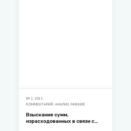
и иных предметов
порнографического характера
в Республике Беларусь
№
2
,
2015
КОММЕНТАРИЙ. АНАЛИЗ. МНЕНИЕ
Взыскание сумм,
израсходованных в связи с
розыском лиц, скрывающихся