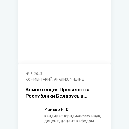
Беларусь, кандидат
юридических наук
№
2
,
2015
КОММЕНТАРИЙ. АНАЛИЗ. МНЕНИЕ
Компетенция Президента
Республики Беларусь в
области использования
природных ресурсов
Минько Н. С.
кандидат юридических наук,
доцент, доцент кафедры
адвокатуры Международного