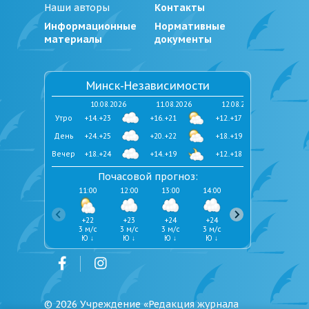
Наши авторы
Контакты
Информационные
Нормативные
материалы
документы
Минск-Независимости
10.08.2026
11.08.2026
12.08.2026
Утро
+14..+23
+16..+21
+12..+17
День
+24..+25
+20..+22
+18..+19
Вечер
+18..+24
+14..+19
+12..+18
Почасовой прогноз:
11:00
12:00
13:00
14:00
15:00
16:00
+22
+23
+24
+24
+24
+25
3 м/с
3 м/с
3 м/с
3 м/с
3 м/с
3 м/с
Ю ↓
Ю ↓
Ю ↓
Ю ↓
Ю ↓
Ю ↓
©
2026
Учреждение «Редакция журнала