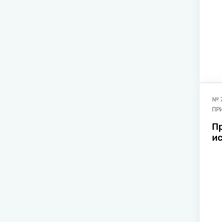
№
ПР
П
и