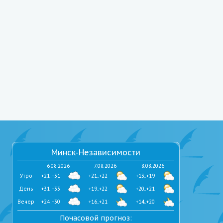
Минск-Независимости
6.08.2026
7.08.2026
8.08.2026
Утро
+21..+31
+21..+22
+13..+19
День
+31..+33
+19..+22
+20..+21
Вечер
+24..+30
+16..+21
+14..+20
Почасовой прогноз: