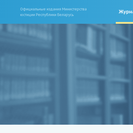
Официальные издания Министерства
Журн
юстиции Республики Беларусь