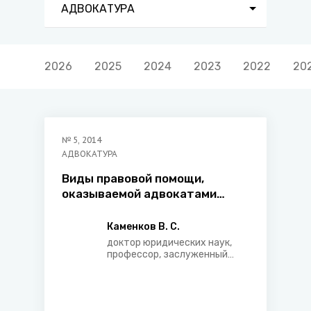
АДВОКАТУРА
2026
2025
2024
2023
2022
20
№
5
,
2014
АДВОКАТУРА
Виды правовой помощи,
оказываемой адвокатами
Белинюрколлегии
Каменков В. С.
доктор юридических наук,
профессор, заслуженный
юрист Республики Беларусь,
председатель 00
«Белорусский союз
юристов»