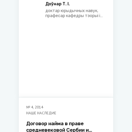
Доўнар Т. І.
доктар юрыдычных навук,
прафесар кафедры тэорыі і
гісторыі дзяржавы і права
юрыдычнага факультэта
Беларускага дзяржаўнага
ўніверсітэта
№
4
,
2014
НАШЕ НАСЛЕДИЕ
Договор найма в праве
средневековой Сербии и