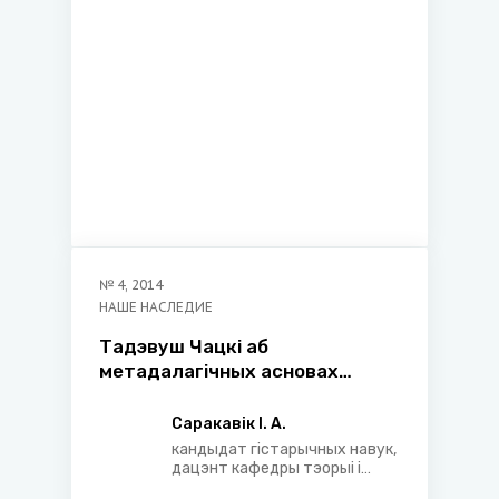
№
4
,
2014
НАШЕ НАСЛЕДИЕ
Тадэвуш Чацкi аб
метадалагiчных асновах
даследавання прававых
сiстэм Кiеўскай Русi i Вялiкага
Саракавік І. А.
Княства Лiтоўскага
кандыдат гістарычных навук,
дацэнт кафедры тэорыі і
гісторыі дзяржавы і права