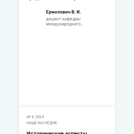
Беларуси (сравнительный
анализ)
Ермолович В. И.
доцент кафедры
международного
экономического права
Белорусского
государственного
экономического
университета
№
4
,
2014
НАШЕ НАСЛЕДИЕ
Исторические аспекты