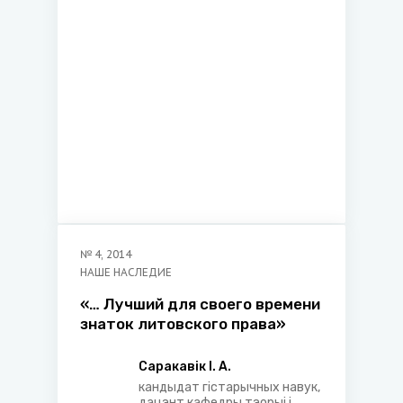
Акадэміі кіравання пры
Прэзідэнце Рэспублікі
Беларусь
№
4
,
2014
НАШЕ НАСЛЕДИЕ
«… Лучший для своего времени
знаток литовского права»
Саракавік І. А.
кандыдат гістарычных навук,
дацэнт кафедры тэорыі і