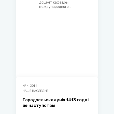
доцент кафедры
международного
экономического права
Белорусского
государственного
экономического
университета
№
4
,
2014
НАШЕ НАСЛЕДИЕ
Гарадзельская унiя 1413 года i
яе наступствы