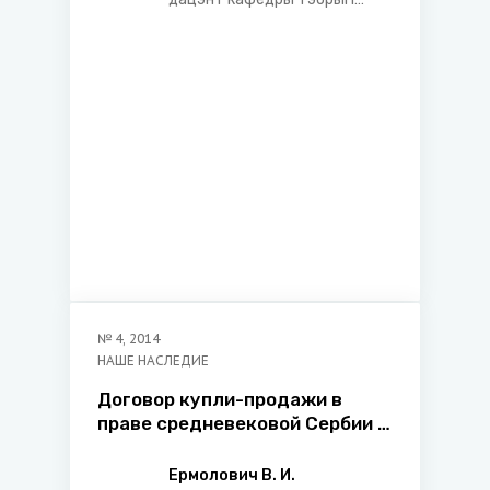
гісторыі дзяржавы і права
Акадэміі кіравання пры
Прэзідэнце Рэспублікі
Беларусь
№
4
,
2014
НАШЕ НАСЛЕДИЕ
Договор купли-продажи в
праве средневековой Сербии и
Беларуси (сравнительный
анализ)
Ермолович В. И.