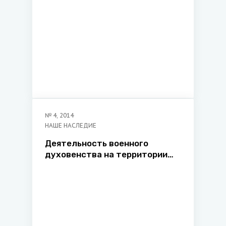
№
4
,
2014
НАШЕ НАСЛЕДИЕ
Деятельность военного
духовенства на территории
белорусских губерний в
составе Российской империи
(середина XIX – начало XX
века)