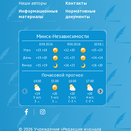
Наши авторы
Контакты
Информационные
Нормативные
материалы
документы
Минск-Независимости
8.08.2026
9.08.2026
10.08.2026
Утро
+13..+18
+12..+20
+15..+23
День
+19..+20
+21..+23
+24..+24
Вечер
+15..+19
+18..+23
+18..+20
Почасовой прогноз:
14:00
15:00
16:00
17:00
18:00
19:00
+19
+20
+20
+20
+19
+19
5 м/с
5 м/с
5 м/с
4 м/с
4 м/с
4 м/с
З ←
З ←
С-З ↖
С-З ↖
С-З ↖
С-З ↖
©
2026
Учреждение «Редакция журнала