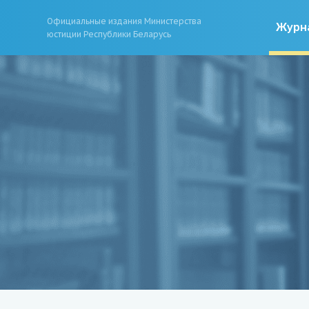
Официальные издания Министерства
Журн
юстиции Республики Беларусь