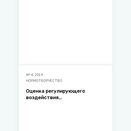
Федерации профсоюзов
Беларуси «Международный
институт трудовых и
социальных отношений»
№
4
,
2014
НОРМОТВОРЧЕСТВО
Оценка регулирующего
воздействия
законодательства в сфере
предпринимательства