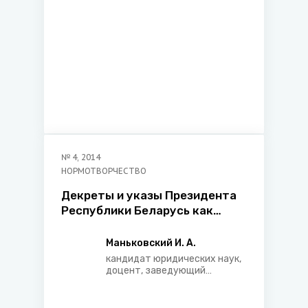
№
4
,
2014
НОРМОТВОРЧЕСТВО
Декреты и указы Президента
Республики Беларусь как
правовое средство
оперативного регулирования
Маньковский И. А.
имущественных отношений
кандидат юридических наук,
доцент, заведующий
кафедрой частного права
юридического факультета
учреждения образования