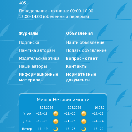
405
Понедельник - пятница
: 09:00-18:00
13:00-14:00 (обеденный перерыв)
Журналы
Объявления
Подписка
Найти объявление
Памятка авторам
Подать объявление
Издательская этика
Вопрос - ответ
Наши авторы
Контакты
Информационные
Нормативные
материалы
документы
Минск-Независимости
8.08.2026
9.08.2026
10.08.2026
Утро
+13..+18
+12..+20
+15..+23
День
+19..+20
+21..+23
+24..+24
Вечер
+15..+19
+18..+23
+18..+20