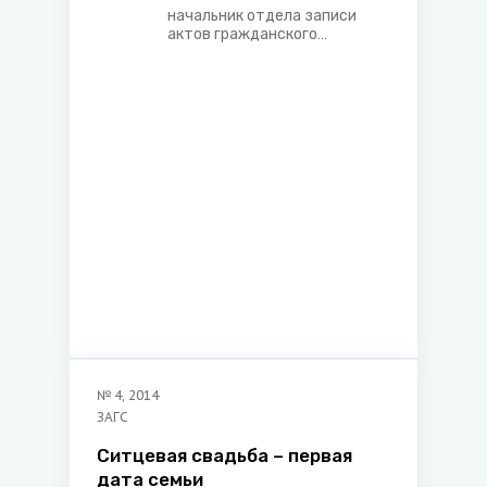
начальник отдела записи
актов гражданского
состояния Барановичского
городского исполнительного
комитета
№
4
,
2014
ЗАГС
Ситцевая свадьба – первая
дата семьи