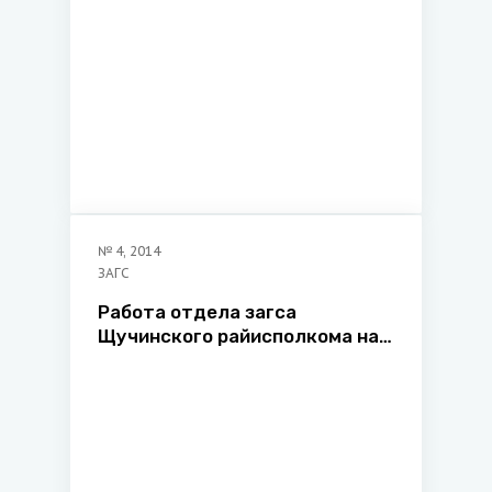
№
4
,
2014
ЗАГС
Работа отдела загса
Щучинского райисполкома на
основе заявительного
принципа «одно окно»