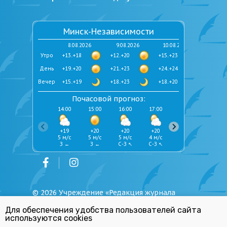
Минск-Независимости
8.08.2026
9.08.2026
10.08.2026
Утро
+13..+18
+12..+20
+15..+23
День
+19..+20
+21..+23
+24..+24
Вечер
+15..+19
+18..+23
+18..+20
Почасовой прогноз:
14:00
15:00
16:00
17:00
18:00
19:00
+19
+20
+20
+20
+19
+19
5 м/с
5 м/с
5 м/с
4 м/с
4 м/с
4 м/с
З ←
З ←
С-З ↖
С-З ↖
С-З ↖
С-З ↖
©
2026
Учреждение «Редакция журнала
«Юстиция Беларуси»
Для обеспечения удобства пользователей сайта
Политика обработки персональных
используются cookies
данных
Республиканский список экстремистских