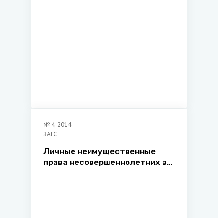
№
4
,
2014
ЗАГС
Личные неимущественные
права несовершеннолетних в
органах, регистрирующих
акты гражданского состояния