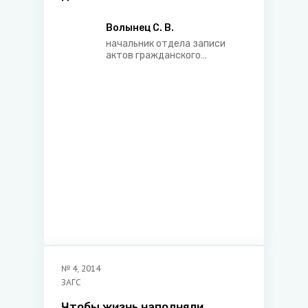
Волынец С. В.
начальник отдела записи
актов гражданского
состояния Барановичского
городского исполнительного
комитета
№
4
,
2014
ЗАГС
Чтобы жизнь наполняли