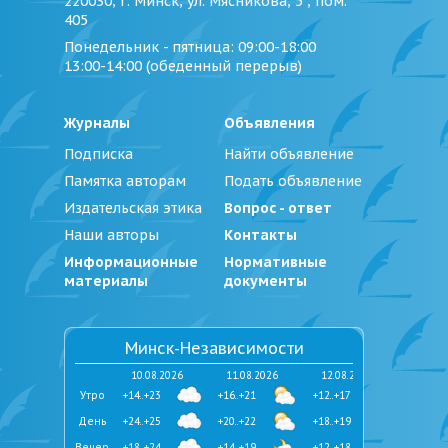
220030, г. Минск, ул. Мясникова, 5 , пом.
405
Понедельник - пятница
: 09:00-18:00
13:00-14:00 (обеденный перерыв)
Журналы
Объявления
Подписка
Найти объявление
Памятка авторам
Подать объявление
Издательская этика
Вопрос - ответ
Наши авторы
Контакты
Информационные
Нормативные
материалы
документы
Минск-Независимости
10.08.2026
11.08.2026
12.08.2026
Утро
+14..+23
+16..+21
+12..+17
День
+24..+25
+20..+22
+18..+19
Вечер
+18..+24
+14..+19
+12..+18