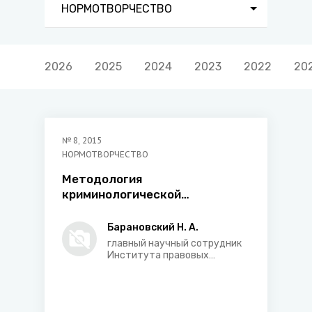
НОРМОТВОРЧЕСТВО
2026
2025
2024
2023
2022
20
№
8
,
2015
НОРМОТВОРЧЕСТВО
Методология
криминологической
экспертизы: проблемы,
дискуссии и пути решения
Барановский Н. А.
главный научный сотрудник
Института правовых
исследований Национального
центра законодательства и
правовых исследований
Республики Беларусь, доктор