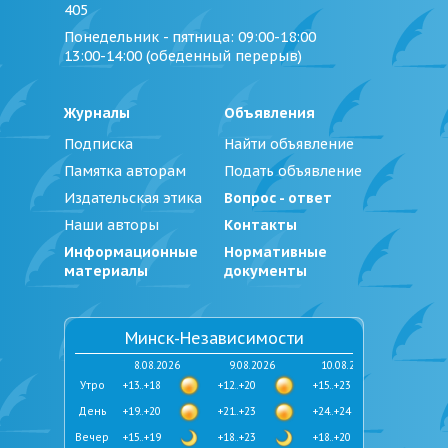
405
Понедельник - пятница
: 09:00-18:00
13:00-14:00 (обеденный перерыв)
Журналы
Объявления
Подписка
Найти объявление
Памятка авторам
Подать объявление
Издательская этика
Вопрос - ответ
Наши авторы
Контакты
Информационные
Нормативные
материалы
документы
Минск-Независимости
8.08.2026
9.08.2026
10.08.2026
Утро
+13..+18
+12..+20
+15..+23
День
+19..+20
+21..+23
+24..+24
Вечер
+15..+19
+18..+23
+18..+20