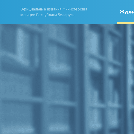
Официальные издания Министерства
Журн
юстиции Республики Беларусь