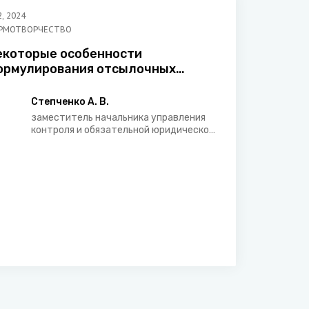
2
,
2024
РМОТВОРЧЕСТВО
екоторые особенности
ормулирования отсылочных
оложений в законодательных
ктах и актах Правительства
Степченко А. В.
еспублики Беларусь
заместитель начальника управления
контроля и обязательной юридической
экспертизы главного управления
обязательной юридической
экспертизы нормативных правовых
актов Министерства юстиции
Республики Беларусь