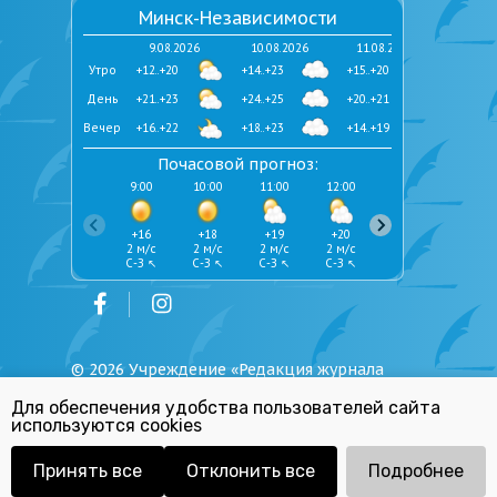
Минск-Независимости
9.08.2026
10.08.2026
11.08.2026
Утро
+12..+20
+14..+23
+15..+20
День
+21..+23
+24..+25
+20..+21
Вечер
+16..+22
+18..+23
+14..+19
Почасовой прогноз:
9:00
10:00
11:00
12:00
13:00
14:00
+16
+18
+19
+20
+21
+22
2 м/с
2 м/с
2 м/с
2 м/с
2 м/с
2 м/с
С-З ↖
С-З ↖
С-З ↖
С-З ↖
С-З ↖
С-З ↖
©
2026
Учреждение «Редакция журнала
«Юстиция Беларуси»
Для обеспечения удобства пользователей сайта
Политика обработки персональных
используются cookies
данных
Республиканский список экстремистских
материалов
Принять все
Отклонить все
Подробнее