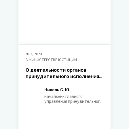
№
2
,
2024
В МИНИСТЕРСТВЕ ЮСТИЦИИ
О деятельности органов
принудительного исполнения в
2023 году и задачах на 2024
год
Никель С. Ю.
начальник главного
управления принудительного
исполнения Министерства
юстиции Республики
Беларусь