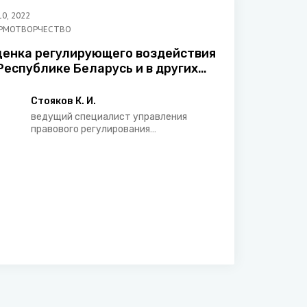
10
,
2022
РМОТВОРЧЕСТВО
ценка регулирующего воздействия
Республике Беларусь и в других
транах СНГ: сравнительно-
равовой аспект
Стояков К. И.
ведущий специалист управления
правового регулирования
конституционного строительства и
правоохранительной деятельности
Министерства юстиции Республики
Беларусь