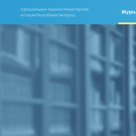
Официальные издания Министерства
Журн
юстиции Республики Беларусь