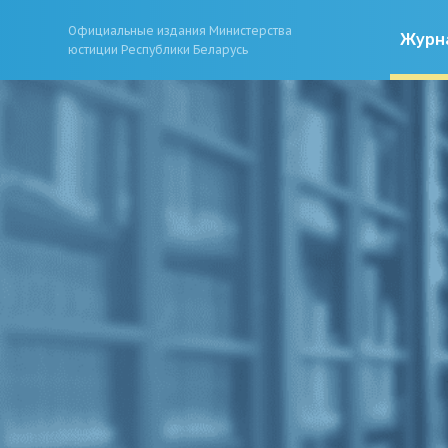
Официальные издания Министерства
Журн
юстиции Республики Беларусь