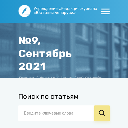
Учреждение «Редакция журнала
«Юстиция Беларуси»
№9,
Сентябрь
2021
Главная
/
Журнал
/
Архив
/
№9, Сентябрь
2021
Поиск по статьям