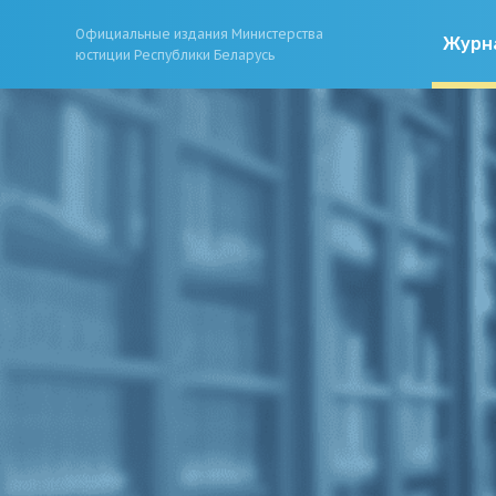
Официальные издания Министерства
Журн
юстиции Республики Беларусь