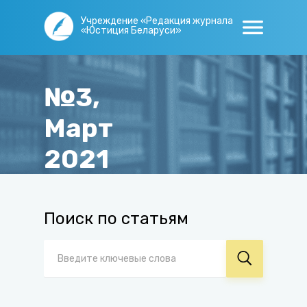
Учреждение «Редакция журнала
«Юстиция Беларуси»
№3,
Март
2021
Главная
/
Журнал
/
Архив
/
№3, Март 2021
Поиск по статьям