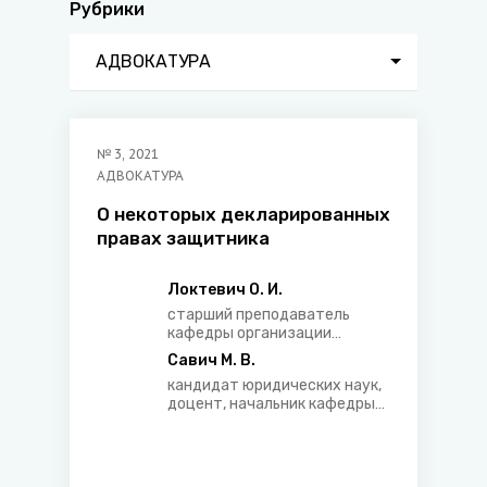
Рубрики
АДВОКАТУРА
№
3
,
2021
АДВОКАТУРА
О некоторых декларированных
правах защитника
Локтевич О. И.
старший преподаватель
кафедры организации
предварительного
Савич М. В.
расследования Института
кандидат юридических наук,
повышения квалификации и
доцент, начальник кафедры
переподготовки кадров
организации
Следственного комитета
предварительного
Республики Беларусь
расследования Института
повышения квалификации и